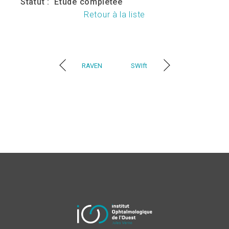
Statut :
Étude complétée
Retour à la liste
RAVEN
SWIft