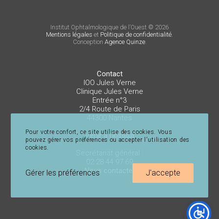
Institut Ophtalmologique de l’Ouest © 2026
Mentions légales
et
Politique de confidentialité
.
Conception
Agence Quinze
.
Contact
IOO Jules Verne
Clinique Jules Verne
Entrée n°3
2/4 Route de Paris
44300 Nantes
Pour votre confort, ce site utilise des cookies. Vous
Venir à l’institut
pouvez gérer vos préférences ou accepter l'utilisation des
cookies.
Secrétariat général :
02 28 44 97 69
Nous contacter
Gérer les préférences
J'accepte