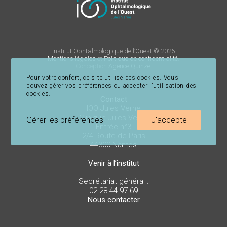
Institut Ophtalmologique de l’Ouest © 2026
Mentions légales
et
Politique de confidentialité
.
Conception
Agence Quinze
.
Pour votre confort, ce site utilise des cookies. Vous
pouvez gérer vos préférences ou accepter l'utilisation des
cookies.
Contact
IOO Jules Verne
Clinique Jules Verne
Gérer les préférences
J'accepte
Entrée n°3
2/4 Route de Paris
44300 Nantes
Venir à l’institut
Secrétariat général :
02 28 44 97 69
Nous contacter