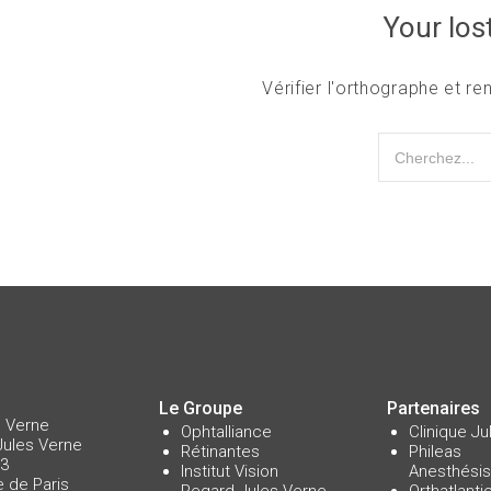
Your lost
Vérifier l'orthographe et 
Le Groupe
Partenaires
s Verne
Ophtalliance
Clinique J
Jules Verne
Rétinantes
Phileas
°3
Institut Vision
Anesthésis
e de Paris