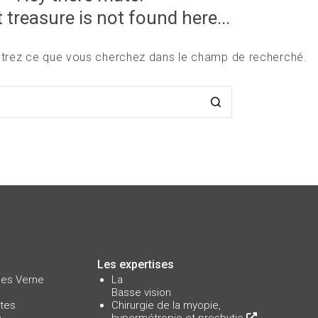
 treasure is not found here...
rentrez ce que vous cherchez dans le champ de recherché.
Les expertises
ules Verne
La
Basse vision
tes
Chirurgie de la myopie,