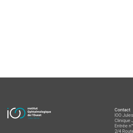
Contact
IOO Jule
Clinique 
Entrée n
2/4 Rout