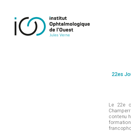
22es Jou
Le 22e c
Champerre
contenu ha
formatio
francopho