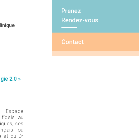
Prenez
Rendez-vous
linique
Contact
gie 2.0 »
 l’Espace
 fidèle au
fiques, ses
ançais ou
) et du Dr