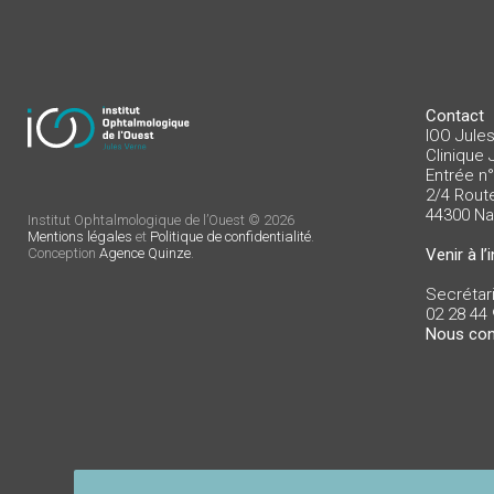
Contact
IOO Jule
Clinique 
Entrée n
2/4 Rout
44300 Na
Institut Ophtalmologique de l’Ouest © 2026
Mentions légales
et
Politique de confidentialité
.
Venir à l’i
Conception
Agence Quinze
.
Secrétari
02 28 44 
Nous con