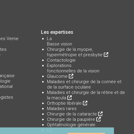
Les expertises
ules Verne
La
Basse vision
tes
Chirurgie de la myopie,
c
hypermétropie et presbytie
Contactologie
Explorations
fonctionnelles de la vision
ançaise
Glaucome
logie
Maladies et chirurgie de la cornée et
ational
de la surface oculaire
Maladies et chirurgie de la rétine et de
gistes
la macula
Orthoptie libérale
Maladies rares
Chirurgie de la cataracte
Chirurgie de la paupière
Ophtalmologie générale
La