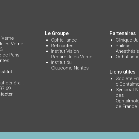
Le Groupe
Partenaires
s Verne
Ophtalliance
Clinique J
Jules Verne
Rétinantes
Phileas
°3
Institut Vision
Anesthésis
e de Paris
Regard Jules Verne
Orthatlanti
ntes
Institut du
Glaucome Nantes
nstitut
Liens utiles
Société Fr
at général :
d'Ophtalmo
97 69
Syndicat N
tacter
des
Ophtalmolo
de France